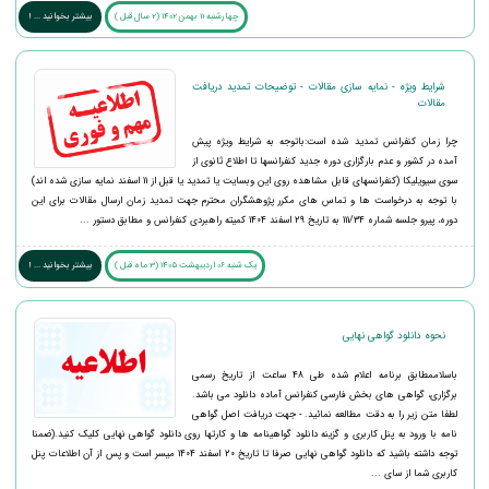
چهارشنبه 11 بهمن 1402 (2 سال قبل )
بیشتر بخوانید ... !
شرایط ویژه - نمایه سازی مقالات - توضیحات تمدید دریافت
مقالات
چرا زمان کنفرانس تمدید شده است:باتوجه به شرایط ویژه پیش
آمده در کشور و عدم بارگزاری دوره جدید کنفرانسها تا اطلاع ثانوی از
سوی سیویلیکا (کنفرانسهای قابل مشاهده روی این وبسایت یا تمدید یا قبل از 11 اسفند نمایه سازی شده اند)
با توجه به درخواست ها و تماس های مکرر پژوهشگران محترم جهت تمدید زمان ارسال مقالات برای این
دوره، پیرو جلسه شماره 111/34 به تاریخ 29 اسفند 1404 کمیته راهبردی کنفرانس و مطابق دستور ...
یک شنبه 06 اردیبهشت 1405 (3 ماه قبل )
بیشتر بخوانید ... !
نحوه دانلود گواهی نهایی
باسلاممطابق برنامه اعلام شده طی 48 ساعت از تاریخ رسمی
برگزاری، گواهی های بخش فارسی کنفرانس آماده دانلود می باشد.
لطفا متن زیر را به دقت مطالعه نمائید. - جهت دریافت اصل گواهی
نامه با ورود به پنل کاربری و گزینه دانلود گواهینامه ها و کارتها روی دانلود گواهی نهایی کلیک کنید.(ضمنا
توجه داشته باشید که دانلود گواهی نهایی صرفا تا تاریخ 20 اسفند 1404 میسر است و پس از آن اطلاعات پنل
کاربری شما از سای ...