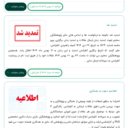
دوشنبه 20 بهمن 1404 (6 ماه قبل )
بیشتر بخوانید ... !
تمدید شد
تمدید شد باتوجه به درخواست ها و تماس های مکرر پژوهشگران
محترم جهت تمدید زمان ارسال مقالات و تمدید زمان برگزاری، پیرو
جلسه شماره 116/4 به تاریخ 27 دی 1404 کمیته راهبردی کنفرانس،
مقرر گردید که تاریخ برگزاری کنفرانس تمدید و این زمان به 21 بهمن ماه 1404 انتقال یابد. همچنین
پژوهشگران محترم می توانند تا ساعت 24 روز 20 بهمن 1404 مقالات خود را از طریق ثبت نام در وبسایت
کنفرانس به دبیرخانه ارسال نمای ...
جمعه 03 مرداد 1404 (1 سال قبل )
بیشتر بخوانید ... !
اطلاعیه دعوت به همکاری
احتراما به منظور استفاده از طیف وسیعی از نخبگان و پژوشگران و به
جهت بررسی علمی دقیق مقالات ارسالی به کنفرانس، بکارگیری 3
داور مرتبط با موضوع برای هر مقاله از سوی شورای سیاستگذاری
تصویب و به دبیرخانه کنفرانس ابلاغ شده است.لذا از کلیه اساتید و پژوهشگران دارای مدرک دکتری تخصصی
PhD و کارشناسی ارشد و دارای سوابق درخشان علمی و پژوهشی که مایل به همکاری هستند دعوت می شود
تا در "سامانه داوران" ثبت نا ...