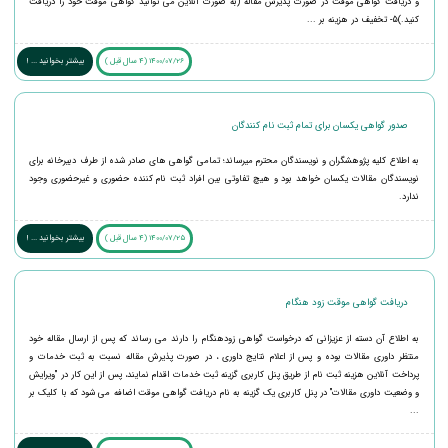
و دریافت گواهی موقت در صورت پذیرش مقاله (به صورت آنلاین می توانید گواهی موقت خود را دریافت
کنید.)5- تخفیف در هزینه بر ...
1400/07/26 (4 سال قبل )
بیشتر بخوانید ... !
صدور گواهی یکسان برای تمام ثبت نام کنندگان
به اطلاع کلیه پژوهشگران و نویسندگان محترم میرساند؛ تمامی گواهی های صادر شده از طرف دبیرخانه برای
نویسندگان مقالات یکسان خواهد بود و هیچ تفاوتی بین افراد ثبت نام کننده حضوری و غیرحضوری وجود
ندارد.
1400/07/25 (4 سال قبل )
بیشتر بخوانید ... !
دریافت گواهی موقت زود هنگام
به اطلاع آن دسته از عزیزانی که درخواست گواهی زودهنگام را دارند می رساند که پس از ارسال مقاله خود
منتظر داوری مقالات بوده و پس از اعلام نتایج داوری ، در صورت پذیرش مقاله نسبت به ثبت خدمات و
پرداخت آنلاین هزینه ثبت نام از طریق پنل کاربری گزینه ثبت خدمات اقدام نمایند، پس از این کار در "ویرایش
و وضعیت داوری مقالات" در پنل کاربری یک گزینه به نام دریافت گواهی موقت اضافه می شود که با کلیک بر
...