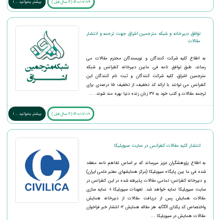
1400/07/24 (4 سال قبل )
بیشتر بخوانید ... !
توافق دبیرخانه و شبکه مترجمین اشراق جهت ترجمه و انتشار
مقالات
به اطلاع کلیه شرکت کنندگان و نویسندگان محترم مقالات می
رساند، طبق توافق نامه فی مابین دبیرخانه کنفرانس و شبکه
مترجمین اشراق، کلیه شرکت کنندگان و ثبت نام کنندگان این
کنفرانس می توانند با ارائه کد تخفیف، از تخفیف ۱۵ درصدی برای
ترجمه مقالات و کتب خود به ۳۷ زبان زنده دنیا بهره مند شوند. ...
1400/07/07 (4 سال قبل )
بیشتر بخوانید ... !
انتشار کلیه مقالات کنفرانس در سایت سیویلیکا
به اطلاع پژوهشگران عزیز میرساند که بر اساس تفاهم نامه منعقد
شده فی ما بین پایگاه سیویلیکا (مرکز همایشهای معتبر علمی ایران)
و دبیرخانه کنفرانس؛ تمامی مقالات پذیرفته شده در این کنفرانس در
سایت سیویلیکا نمایه خواهد شد. تعهدات سیویلیکا 1- نمایه سازی
مقالات همایش پس از دریافت مقالات از دبیرخانه همایش
واختصاص کد یکتای COIبه هر مقاله همایش 2- انتشار خبر فراخوان
مقالات همایش در سیویلیکا ...