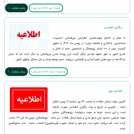
جمعه 06 مهر 1403 (1 سال قبل )
بیشتر بخوانید ... !
برگزاری کنفرانس
با سلام و احترام چهاردهمین کنفرانس بین‌المللی «مدیریت،
حسابداری، بانکداری و اقتصاد ایران» در بهمن ماه ۱۴۰۴ با حضور
گسترده بیش از 100 استاد، پژوهشگر و دانشجوی نخبه از داخل و
خارج کشور، در شهر مشهد مقدس برگزار گردید. این رویداد علمی بین‌المللی بار دیگر ثابت کرد که تبادل
دیدگاه‌ها در حوزه‌های علوم انسانی و اقتصادی می‌تواند مسیر توسعه پایدار و حل مسائل نوظهور کشور ...
سه شنبه 06 خرداد 1404 (1 سال قبل )
بیشتر بخوانید ... !
اطلاعیه مهم
آخرین مهلت ارسال مقالات به ساعت ۲۴ روز سشنبه ۲۱ بهمن انتقال
یافت. - تغییری در تاریخ و روند برگزاری کنفرانس صورت نگرفته
است و این تمدید صرفا به جهت درخواست پژوهشگران محترم
جهت فرصتی محدود برای جمع بندی و صرفا ارسال مقالات می باشد. - پژوهشگران عزیزی که طی ۲۴ ساعت
آینده ثبت نام می‌کنند نحوه ثبت نام خود را صرفا بصورت (غیرحضوری) انتخاب نمایند. بنابر دستورالعمل
جدید ...