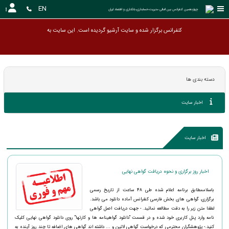
EN
چهاردهمین کنفرانس بین المللی مدیریت،حسابداری،بانکداری و اقتصاد ایران 
کنفرانس برگزار شده و سایت آرشیو گر
دسته بندی ها
اخبار سایت
اخبار سایت
اخبار روز برگزاری و نحوه دریافت گواهی نهایی
باسلاممطابق برنامه اعلام شده طی 48 ساعت از تاریخ رسمی
برگزاری، گواهی های بخش فارسی کنفرانس آماده دانلود می باشد.
لطفا متن زیر را به دقت مطالعه نمائید. - جهت دریافت اصل گواهی
نامه وارد پنل کاربری خود شده و در قسمت "دانلود گواهینامه ها و کارتها" روی دانلود گواهی نهایی کلیک
کنید.- پژوهشگران محترمی که درخواست گواهی لاتین و ... داشته اند گواهی های اضافه تا چند روز آینده به