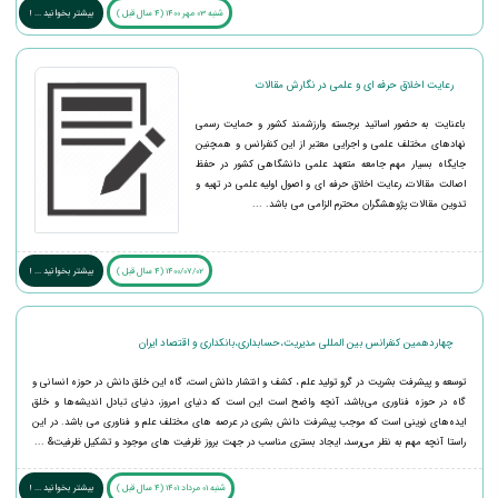
شنبه 03 مهر 1400 (4 سال قبل )
بیشتر بخوانید ... !
رعایت اخلاق حرفه ای و علمی در نگارش مقالات
باعنایت به حضور اساتید برجسته وارزشمند کشور و حمایت رسمی
نهادهای مختلف علمی و اجرایی معتبر از این کنفرانس و همچنین
جایگاه بسیار مهم جامعه متعهد علمی دانشگاهی کشور در حفظ
اصالت مقالات، رعایت اخلاق حرفه ای و اصول اولیه علمی در تهیه و
تدوین مقالات پژوهشگران محترم الزامی می باشد. ...
1400/07/02 (4 سال قبل )
بیشتر بخوانید ... !
چهاردهمین کنفرانس بین المللی مدیریت،حسابداری،بانکداری و اقتصاد ایران
توسعه و پیشرفت بشریت در گرو تولید علم ، کشف و انتشار دانش است، گاه این خلق دانش در حوزه انسانی و
گاه در حوزه فناوری می‌باشد، آنچه واضح است این است که دنیای امروز، دنیای تبادل اندیشه‌ها و خلق
ایده‌های نوینی است که موجب پیشرفت دانش بشری در عرصه های مختلف علم و فناوری می باشد. در این
راستا آنچه مهم به نظر می‌رسد، ایجاد بستری مناسب در جهت بروز ظرفیت های موجود و تشکیل ظرفیت& ...
شنبه 01 مرداد 1401 (4 سال قبل )
بیشتر بخوانید ... !