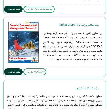
چهارشنبه 07 مهر 1400 (4 سال قبل )
بیشتر بخوانید ... !
چاپ مقالات برگزیده در Textroad Journals
پژوهشگران گرامی، با توجه به رایزنی های صورت گرفته توسط دبیر
محترم همایش با سردبیر محترم ژورنال"Current Economics and
Management Research" زیرمجموعه نشریه اپن اکسس
TEXTROAD مقرر گردید مقالات برتر انتخاب شده از سوی کمیته
علمی همایش با موضوع مرتبط ، در شماره بعدی نشریه ذکر شده
نمایه گردد. Number of issues per year: 2ISSN: 2356-8836
(Print) ISSN: 2356-8887 (Online) Current Econom ...
1400/09/03 (4 سال قبل )
بیشتر بخوانید ... !
مزایای شرکت در کنفرانس
مزایای شرکت در کنفرانس به شرح زیر است: 1-نمایه شدن تمامی مقالات پذیرفته شده در پایگاه مرجع دانش
ایران (سیویلیکا) طبق مجوز و تفاهم نامه بعمل آمده.2-امکان شرکت در پنل های همایش برای شرکت
کنندگان حضوری.3-چاپ 3 مقاله برتر همایش به انتخاب داوران در نشریات بین المللی و اپن اکسس. 4-صدور