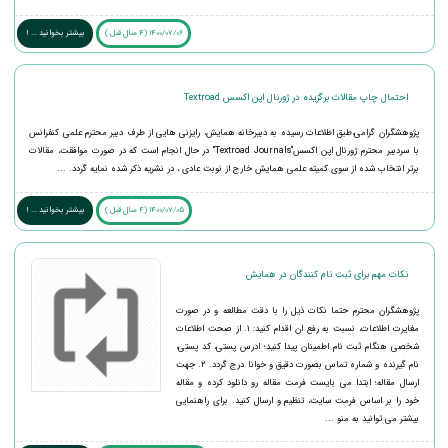
1400/07/06 (4 سال قبل )
بیشتر بخوانید ... !
احتمال چاپ مقالات برگزیده در ژورنال اپن اکسس Textroad
پژوهشگران گرامی،طبق اطلاعات رسیده به دبیرخانه همایش، رایزنی هایی از طرف دبیر محترم علمی کنفرانس
با سردبیر محترم ژورنال اپن اکسس"Textroad Journals" در حال انجام است که در صورت موافقت، مقالات
برتر انتخاب شده از سوی کمیته علمی همایش خارج از نوبت عادی ، در نشریه ذکر شده نمایه گردد. ...
1400/07/05 (4 سال قبل )
بیشتر بخوانید ... !
نکات مهم برای ثبت نام کنندگان در همایش
پژوهشگران محترم حتما نکات ذیل را با دقت مطالعه و در صورت
مغایرت اطلاعات، نسبت به رفع ان اقدام کنید: ۱. از صحت اطلاعات
شخصی هنگام ثبت نام اطمینان پیدا کنید؛ ادرس پستی، کد پستی،
نام گیرنده و شماره تماس بصورت دقیق و خوانا درج گردد. ۲. جهت
ارسال مقاله؛ ابتدا می بایست فرمت مقاله رو دانلود کرده و مقاله
خود را بر اساس فرمت سایت، تنظیم و ارسال کنید. برای راهنمایی
بیشتر می توانید به منو ...