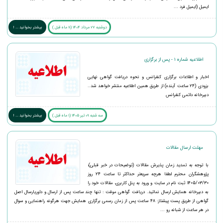
ایمیل (ایمیل فرد ...
دوشنبه 27 مرداد 1404 (11 ماه قبل )
بیشتر بخوانید ... !
اطلاعیه شماره ۱ - پس از برگزاری
اخبار و اطلاعات برگزاری کنفرانس و نحوه دریافت گواهی نهایی
بزودی (۲۴ ساعت آینده) از طریق همین اطلاعیه منتشر خواهد شد..
دبیرخانه دائمی کنفرانس
سه شنبه 09 تیر 1405 (1 ماه قبل )
بیشتر بخوانید ... !
مهلت ارسال مقالات
با توجه به تمدید زمان پذیرش مقالات (توضیحات در خبر قبلی)،
پژوهشگران محترم لطفا هرچه سریعتر حداکثر تا ساعت 24 روز
1405/03/30 ثبت نام در سایت و ورود به پنل کاربری، مقالات خود را
به دبیرخانه همایش ارسال نمائید. دریافت گواهی موقت : تنها چند ساعت پس از ارسال و داوریارسال اصل
گواهی از طریق پست پیشتاز: 48 ساعت پس از زمان رسمی برگزاری همایش جهت هرگونه راهنمایی و سوال
در هر ساعت از شبانه رو ...