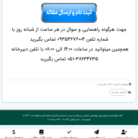
جهت هرگونه راهنمایی و سوال در هر ساعت از شبانه روز با
شماره تلفن 09354676004 تماس بگیرید
همچنین میتوانید در ساعات 14:00 الی 08:00 با تلفن دبیرخانه
38234735-051 تماس بگیرید
چهارشنبه 11 بهمن 1402 (2 سال قبل )
اخبار سایت
تمام حقوق مادی و معنوی برای چهاردهمین کنفرانس بین المللی مدیریت،حسابداری،بانکداری و اقتصاد ایران محفوظ است. © ۱۴۰۵
طراح سایت :
آسان همایش
© ۱۴۰۵ - 1392 نسخه 9.11
ثبت نام در سایت
ثبت مقاله جدید
محورهای همایش
فرمت نگارش مقالات
تعرفه های ثبت نام